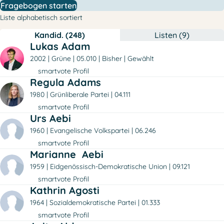
Fragebogen starten
Liste alphabetisch sortiert
Kandid. (248)
Listen (9)
Lukas Adam
2002
Grüne
05.010
Bisher
Gewählt
smartvote Profil
Regula Adams
1980
Grünliberale Partei
04.111
smartvote Profil
Urs Aebi
1960
Evangelische Volkspartei
06.246
smartvote Profil
Marianne Aebi
1959
Eidgenössisch-Demokratische Union
09.121
smartvote Profil
Kathrin Agosti
1964
Sozialdemokratische Partei
01.333
smartvote Profil