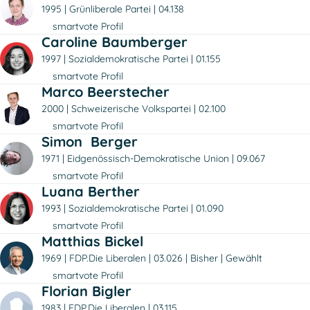
1995
Grünliberale Partei
04.138
smartvote Profil
Caroline Baumberger
1997
Sozialdemokratische Partei
01.155
smartvote Profil
Marco Beerstecher
2000
Schweizerische Volkspartei
02.100
smartvote Profil
Simon Berger
1971
Eidgenössisch-Demokratische Union
09.067
smartvote Profil
Luana Berther
1993
Sozialdemokratische Partei
01.090
smartvote Profil
Matthias Bickel
1969
FDP.Die Liberalen
03.026
Bisher
Gewählt
smartvote Profil
Florian Bigler
1983
FDP.Die Liberalen
03.115