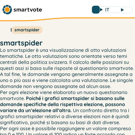
IT
smartspider
smartspider
Lo smartspider è una visualizzazione di otto valutazioni
tematiche. Le otto valutazioni sono orientate verso temi
centrali della politica svizzera. Il calcolo delle posizioni su
questi assi si basa sulle risposte al questionario smartvote.
A tal fine, le domande vengono generalmente assegnate a
uno o più assi e viene calcolata una valutazione. Le singole
domande non vengono assegnate ad alcun asse.
Per ogni elezione viene elaborato un nuovo questionario
smartvote.
Poiché i grafici smartspider si basano sulle
domande specifiche della rispettiva elezione, possono
variare da un’elezione all’altra.
Un confronto diretto tra i
grafici smartspider relativi a diverse elezioni non è quindi
significativo, poiché si basano su basi di dati diverse.
Per ogni asse è possibile raggiungere un valore compreso
tra 0 e 100. Un valore di 100 indica un forte accordo con