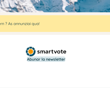
rn ? As annunziai qua!
Abunar la newsletter