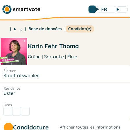
FR
Base de données
Candidat(e)
…
Karin Fehr Thoma
Grüne | Sortant.e | Élu·e
Élection
Stadtratswahlen
Résidence
Uster
Liens
Candidature
Afficher toutes les informations