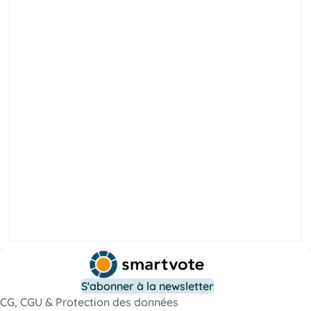
e
l
a
r
é
b
i
l
é
t
é
i
c
o
S
t
r
o
S'abonner à la newsletter
f
l
a
CG, CGU & Protection des données
i
c